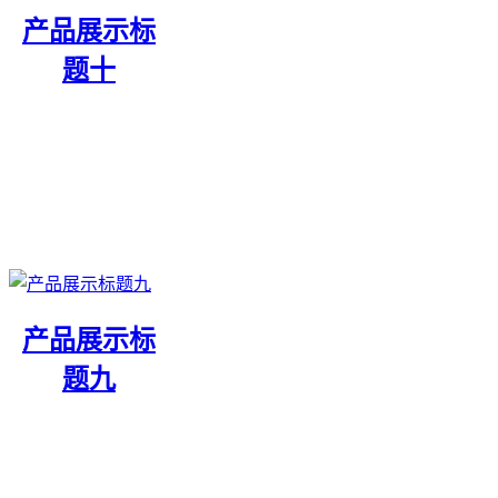
产品展示标
题十
产品展示标
题九