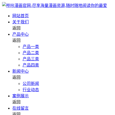
网站首页
关于我们
返回
产品中心
返回
产品一类
产品二类
产品三类
产品四类
新闻中心
返回
公司新闻
行业动态
案例展示
返回
在线留言
返回