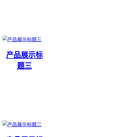
产品展示标
题三