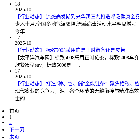
18
2025-10
【行业动态】
流感高发期到来华润三九打造呼吸健康全
步入十月,全国多地气温骤降,流感病毒活动水平明显增强
今年...
17
2025-10
【行业动态】
标致5008采用的是正时链条还是皮带
【太平洋汽车网】标致5008采用正时链条，标致5008车身的长宽高
款紧凑型suv，标致5008是一...
17
2025-10
【行业动态】
打造“种、管、储”全能链条：聚焦插秧、
现代农业的竞争力，源于各个环节的无缝衔接与精准高效。
士的...
首页
1
2
下一页
末页