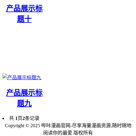
产品展示标
题十
产品展示标
题九
共
1
页
2
条记录
Copyright © 2025 哔咔漫画官网-尽享海量漫画资源,随时随地
阅读你的最爱 版权所有